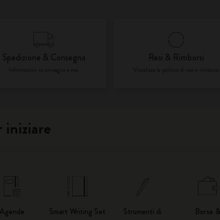
City Guide Notebooks LUXE x Moleskine
Edizione Speciale Casa Batlló
Spedizione & Consegna
Resi & Rimborsi
I Am The City
Informazioni su consegna e resi
Visualizza la politica di resi e rimborso
IZIPIZI x Moleskine
Moleskine Detour
 iniziare
Agende
Smart Writing Set
Strumenti di
Borse 