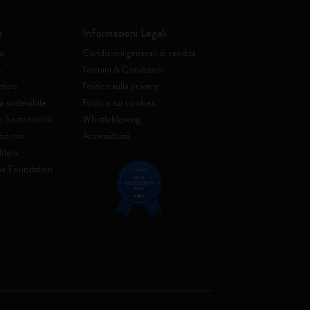
a
Informazioni Legali
to
Condizioni generali di vendita
s
Termini & Condizioni
etico
Politica sulla privacy
à sostenibile
Politica sui cookies
 Sostenibilità
Whistleblowing
on noi
Accessibilità
lders
ne Foundation