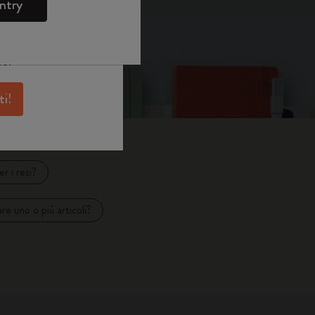
e
WELCOME10.
ntry
skine per avere
antaggi e tanta
ne.
ti!
r i resi?
re uno o più articoli?