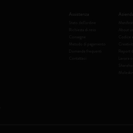
Assistenza
Aziend
Stato dell'ordine
Manifes
Richiesta di reso
About u
Consegne
Codice 
Metodo di pagamento
Creativit
Domande frequenti
Report di
Contattaci
Lavora c
Shareho
Moleski