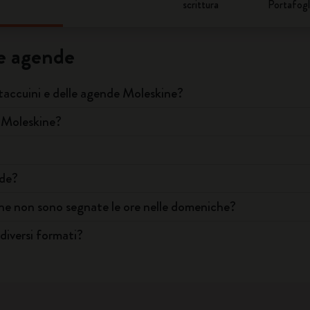
scrittura
Portafogl
e agende
 taccuini e delle agende Moleskine?
a Moleskine?
nde?
ine non sono segnate le ore nelle domeniche?
diversi formati?