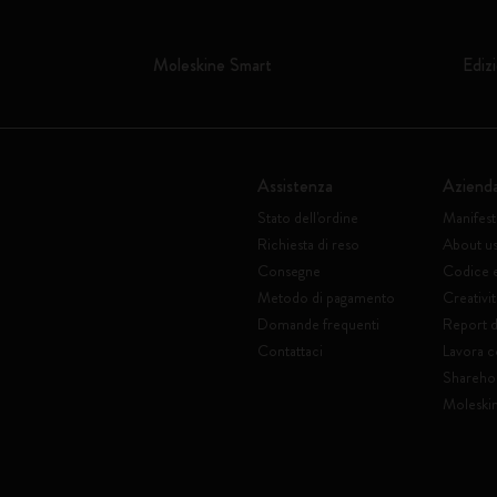
Moleskine Smart
Edizi
Assistenza
Aziend
Stato dell'ordine
Manifes
Richiesta di reso
About u
Consegne
Codice 
Metodo di pagamento
Creativit
Domande frequenti
Report di
Contattaci
Lavora c
Shareho
Moleski