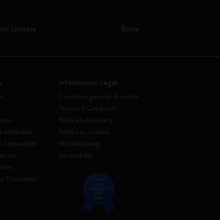
oni Limitate
Borse
a
Informazioni Legali
to
Condizioni generali di vendita
s
Termini & Condizioni
etico
Politica sulla privacy
à sostenibile
Politica sui cookies
 Sostenibilità
Whistleblowing
on noi
Accessibilità
lders
ne Foundation