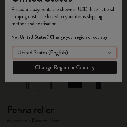
Registrati per ottenere un
10% di sconto e
Prices and payments are shown in USD. International
spedizione gratuita sul tuo primo ordine
shipping costs are based on your items shipping
usando il codice
WELCOME10.
method and destination.
Crea un account Moleskine per avere accesso
ad offerte, vantaggi e tanta ispirazione.
Not United States? Change your region or country
Registrati!
zoom.cta
Change Region or Country
Penna roller
Moleskine x Kaweco, Nero