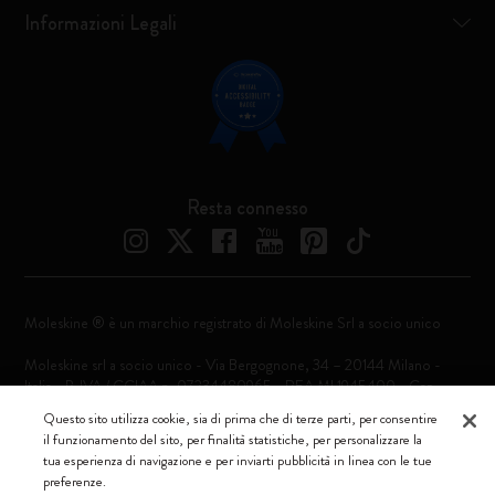
Informazioni Legali
Resta connesso
Moleskine ® è un marchio registrato di Moleskine Srl a socio unico
Moleskine srl a socio unico - Via Bergognone, 34 – 20144 Milano -
Italia - P. IVA / CCIAA n. 07234480965 - REA MI 1945400 - Cap.
Soc. €2.181.513,42
Questo sito utilizza cookie, sia di prima che di terze parti, per consentire
il funzionamento del sito, per finalità statistiche, per personalizzare la
Accettiamo
tua esperienza di navigazione e per inviarti pubblicità in linea con le tue
preferenze.