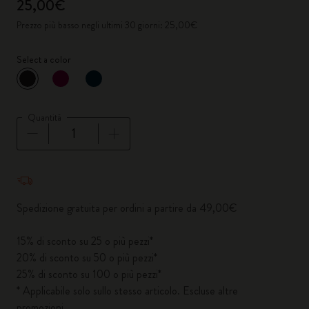
25,00€
Prezzo più basso negli ultimi 30 giorni: 25,00€
Select a color
selezionato
*
Colore selezionato
Quantità
Quantità aggiornata a 1
Spedizione gratuita per ordini a partire da 49,00€
15% di sconto su 25 o più pezzi*
20% di sconto su 50 o più pezzi*
25% di sconto su 100 o più pezzi*
* Applicabile solo sullo stesso articolo. Escluse altre
promozioni.