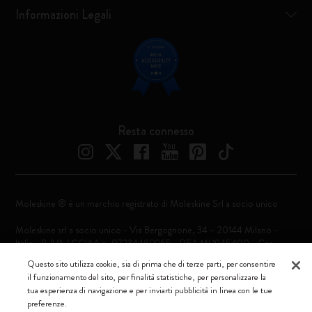
Informazioni Legali
Resta connesso
Moleskine ® è un marchio registrato di Moleskine Srl a socio unico
Moleskine srl a socio unico - Via Bergognone, 34 – 20144 Milano -
Italia - P. IVA / CCIAA n. 07234480965 - REA MI 1945400 - Cap.
Soc. €2.181.513,42
Questo sito utilizza cookie, sia di prima che di terze parti, per consentire
il funzionamento del sito, per finalità statistiche, per personalizzare la
Accettiamo
tua esperienza di navigazione e per inviarti pubblicità in linea con le tue
preferenze.