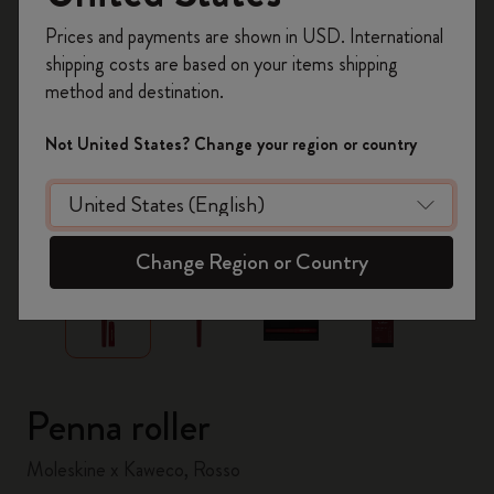
Registrati per ottenere un
10% di sconto e
Prices and payments are shown in USD. International
spedizione gratuita sul tuo primo ordine
shipping costs are based on your items shipping
usando il codice
WELCOME10.
method and destination.
Crea un account Moleskine per avere accesso
ad offerte, vantaggi e tanta ispirazione.
Not United States? Change your region or country
Registrati!
zoom.cta
Change Region or Country
Penna roller
Moleskine x Kaweco, Rosso