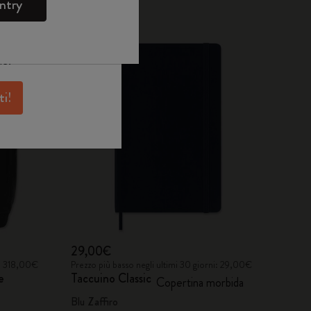
e
WELCOME10.
ntry
skine per avere
Best seller
antaggi e tanta
ne.
ti!
29,00€
i: 318,00€
Prezzo più basso negli ultimi 30 giorni: 29,00€
e
Taccuino Classic
Copertina morbida
Blu Zaffiro