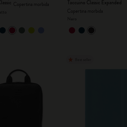
lassic
Taccuino Classic Expanded
Copertina morbida
Copertina morbida
atto
Nero
Best seller