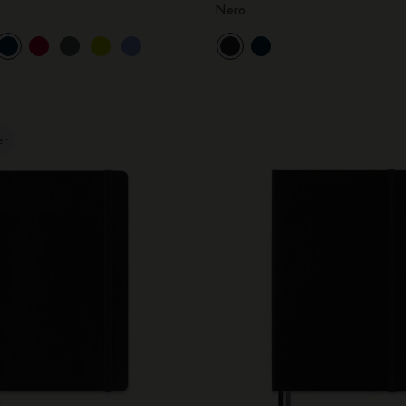
Nero
City Guide Notebooks LUXE x Moleskine
Edizione Speciale Casa Batlló
I Am The City
er
IZIPIZI x Moleskine
Moleskine Detour