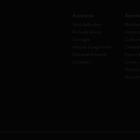
Assistenza
Aziend
Stato dell'ordine
Manifes
Richiesta di reso
About u
Consegne
Codice 
Metodo di pagamento
Creativit
Domande frequenti
Report di
Contattaci
Lavora c
Shareho
Moleski