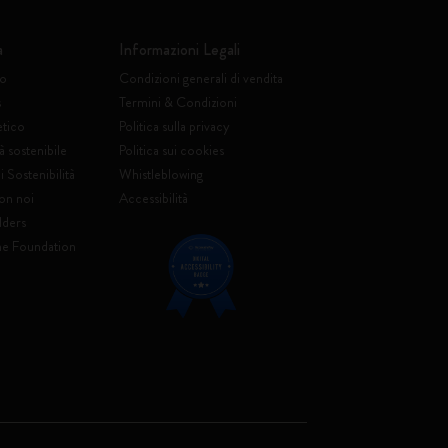
a
Informazioni Legali
to
Condizioni generali di vendita
s
Termini & Condizioni
etico
Politica sulla privacy
à sostenibile
Politica sui cookies
 Sostenibilità
Whistleblowing
on noi
Accessibilità
lders
ne Foundation