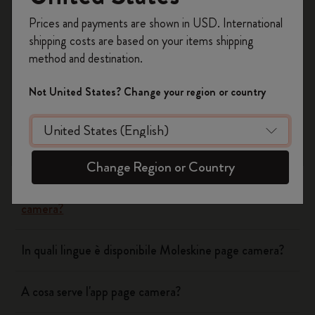
Si
No
Registrati per ottenere un
10% di sconto e
Prices and payments are shown in USD. International
spedizione gratuita sul tuo primo ordine
shipping costs are based on your items shipping
usando il codice
WELCOME10.
method and destination.
Flow
Crea un account Moleskine per avere accesso
ad offerte, vantaggi e tanta ispirazione.
Not United States? Change your region or country
Page camera
Registrati!
Page camera prevede un pagamento?
Change Region or Country
Con quali piattaforme cloud funziona l'app page
camera?
In quali lingue è disponibile Moleskine page camera?
A cosa serve l'app page camera?