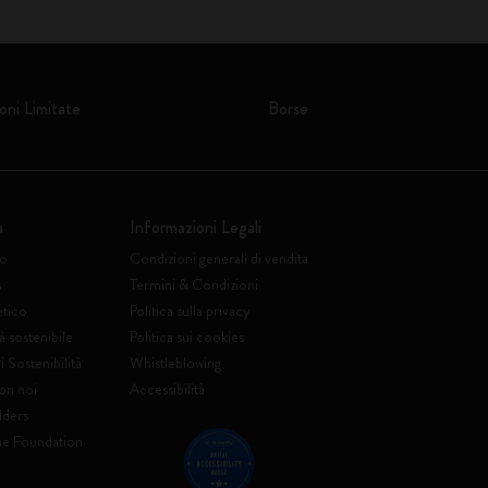
oni Limitate
Borse
a
Informazioni Legali
to
Condizioni generali di vendita
s
Termini & Condizioni
etico
Politica sulla privacy
à sostenibile
Politica sui cookies
 Sostenibilità
Whistleblowing
on noi
Accessibilità
lders
ne Foundation