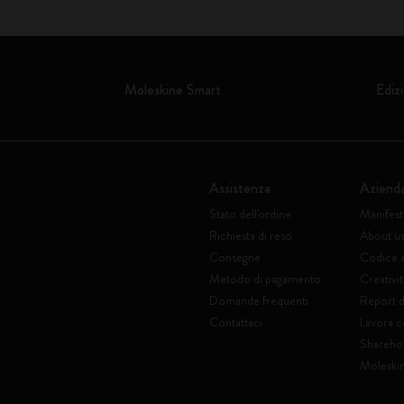
Moleskine Smart
Edizi
Assistenza
Aziend
Stato dell'ordine
Manifes
Richiesta di reso
About u
Consegne
Codice 
Metodo di pagamento
Creativit
Domande frequenti
Report di
Contattaci
Lavora c
Shareho
Moleski