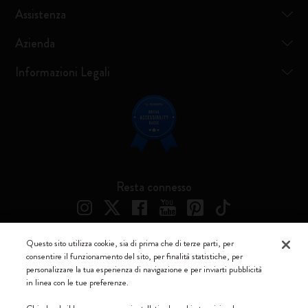
Assistenza
Azienda
Informazioni Legali
Resta connesso
Questo sito utilizza cookie, sia di prima che di terze parti, per
consentire il funzionamento del sito, per finalità statistiche, per
Moleskine ® è un marchio registrato di Moleskine Srl a socio unico
personalizzare la tua esperienza di navigazione e per inviarti pubblicità
in linea con le tue preferenze.
Moleskine srl a socio unico - Via Bergognone, 34 – 20144 Milano -
Italia - P. IVA / CCIAA n. 07234480965 - REA MI 1945400 - Cap.