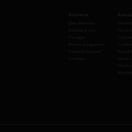
Assistenza
Aziend
Stato dell'ordine
Manifes
Richiesta di reso
About u
Consegne
Codice 
Metodo di pagamento
Creativit
Domande frequenti
Report di
Contattaci
Lavora c
Shareho
Moleski