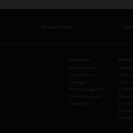
Moleskine Smart
Edizi
Assistenza
Aziend
Stato dell'ordine
Manifes
Richiesta di reso
About u
Consegne
Codice 
Metodo di pagamento
Creativit
Domande frequenti
Report di
Contattaci
Lavora c
Shareho
Moleski