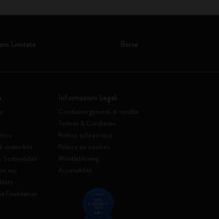
oni Limitate
Borse
a
Informazioni Legali
to
Condizioni generali di vendita
s
Termini & Condizioni
etico
Politica sulla privacy
à sostenibile
Politica sui cookies
 Sostenibilità
Whistleblowing
on noi
Accessibilità
lders
ne Foundation