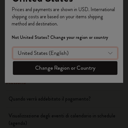
Registrati per ottenere un
10% di sconto e
Si
No
Prices and payments are shown in USD. International
spedizione gratuita sul tuo primo ordine
shipping costs are based on your items shipping
usando il codice
WELCOME10.
method and destination.
Crea un account Moleskine per avere accesso
Flow
ad offerte, vantaggi e tanta ispirazione.
Not United States? Change your region or country
Page camera
Registrati!
Timepage
Change Region or Country
Actions
Quando verrà addebitato il pagamento?
Visualizzazione degli eventi di calendario in schedule
(agenda)