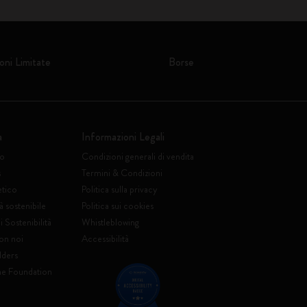
oni Limitate
Borse
a
Informazioni Legali
to
Condizioni generali di vendita
s
Termini & Condizioni
etico
Politica sulla privacy
à sostenibile
Politica sui cookies
 Sostenibilità
Whistleblowing
on noi
Accessibilità
lders
ne Foundation