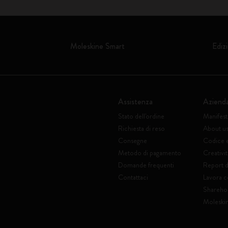
Moleskine Smart
Edizi
Assistenza
Aziend
Stato dell'ordine
Manifes
Richiesta di reso
About u
Consegne
Codice 
Metodo di pagamento
Creativit
Domande frequenti
Report di
Contattaci
Lavora c
Shareho
Moleski